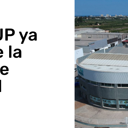
P ya
 la
ve
l