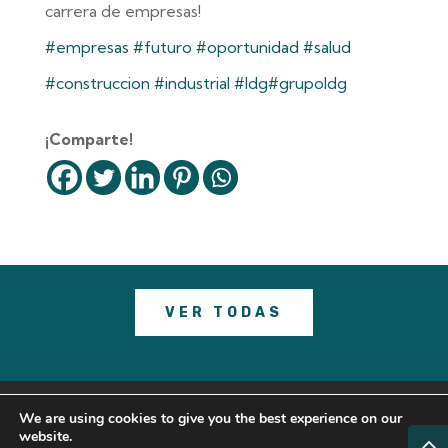
carrera de empresas!
#empresas
#futuro
#oportunidad
#salud
#construccion
#industrial
#ldg
#grupoldg
¡Comparte!
VER TODAS
© 2023 GRUPO LDG |
Legal Note
–
Cookies
We are using cookies to give you the best experience on our
website.
Policy
–
Política de Privacidad