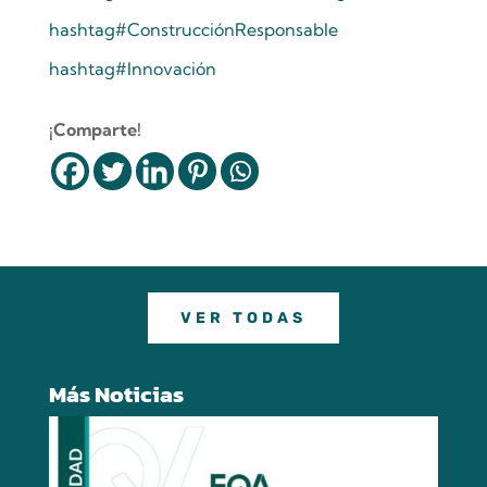
hashtag
#
ConstrucciónResponsable
hashtag
#
Innovación
¡Comparte!
VER TODAS
Más Noticias