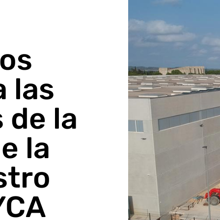
los
 las
 de la
e la
stro
YCA