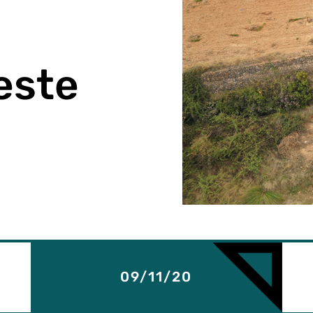
este
09/11/20