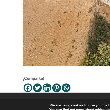
¡Comparte!
© 2023 GRUPO LDG |
Legal Note
–
We are using cookies to give you the b
Cookies Policy
–
Política de Privacidad
You can find out more about which coo