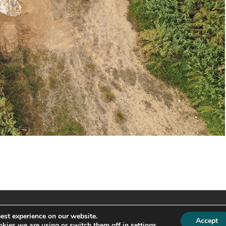
est experience on our website.
Accept
kies we are using or switch them off in
settings
.