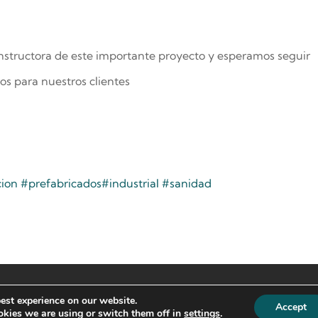
structora de este importante proyecto y esperamos seguir
os para nuestros clientes
cion
#prefabricados
#industrial
#sanidad
est experience on our website.
Accept
kies we are using or switch them off in
settings
.