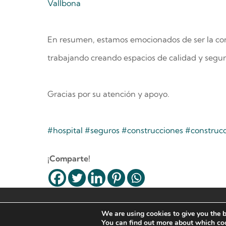
Vallbona
En resumen, estamos emocionados de ser la con
trabajando creando espacios de calidad y segur
Gracias por su atención y apoyo.
#hospital
#seguros
#construcciones
#construc
¡Comparte!
© 2023 GRUPO LDG |
Legal Note
–
We are using cookies to give you the b
Cookies Policy
–
Política de Privacidad
You can find out more about which coo