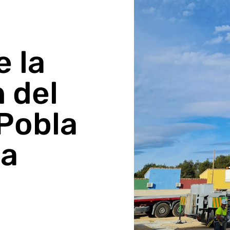
 la
 del
 Pobla
na