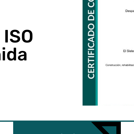
 ISO
ida