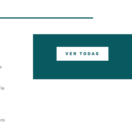
VER TODAS
e
 la
mos