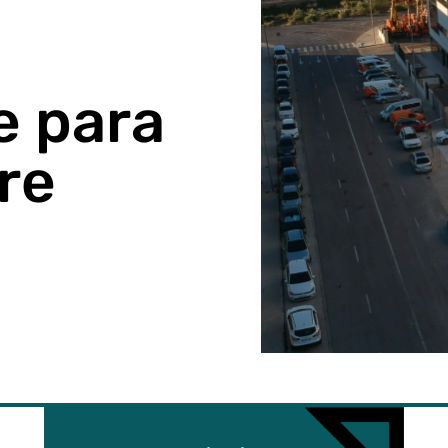
e para
re